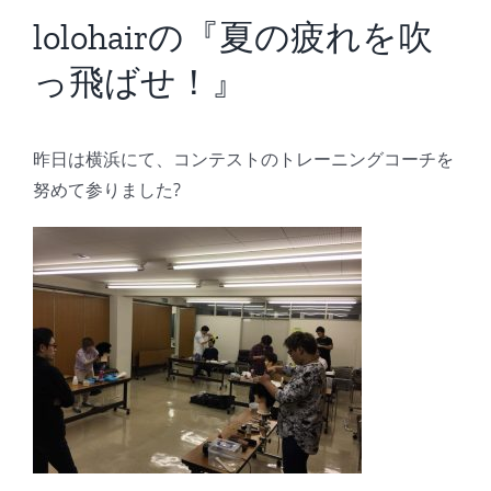
BLOG
lolohairの『夏の疲れを吹
っ飛ばせ！』
Reservation
昨日は横浜にて、コンテストのトレーニングコーチを
努めて参りました?