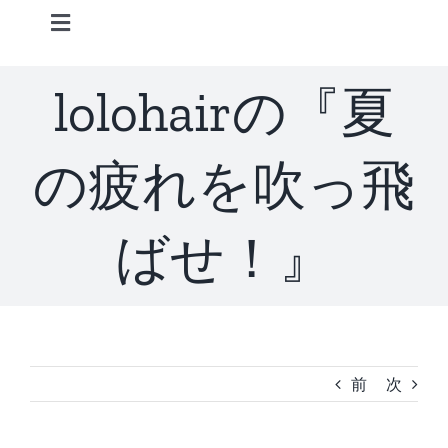
Skip
Toggle
to
Navigation
content
Home
lolohairの『夏
Information
の疲れを吹っ飛
STAFF
ばせ！』
CONCEPT
MENU
前
次
ACCESS