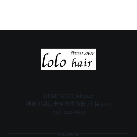
ご
ご
案
案
内
内
HEAD SHOP lolohair
神奈川県海老名市中新田2丁目10-17
046-244-6615
FOLLOW US