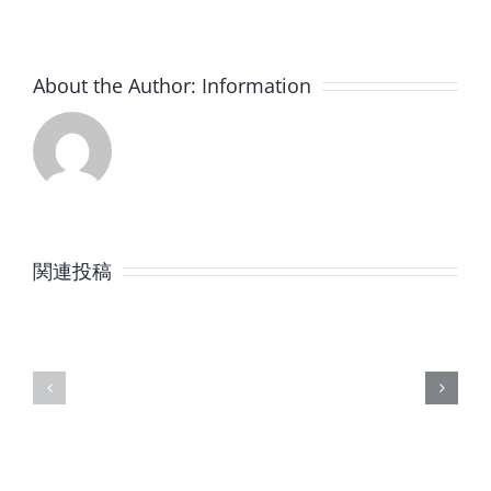
About the Author:
Information
8
7
月
月
関連投稿
の
の
定
定
休
休
日
日
の
の