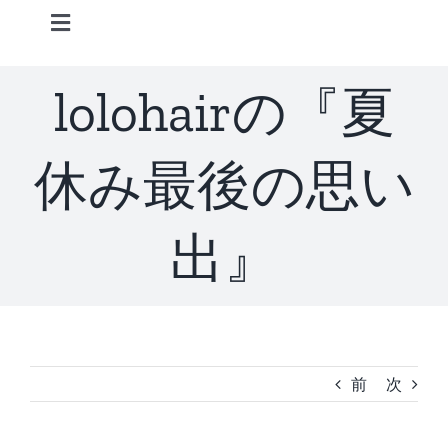
Skip
Toggle
to
Navigation
content
Home
lolohairの『夏
Information
休み最後の思い
STAFF
出』
CONCEPT
MENU
前
次
ACCESS