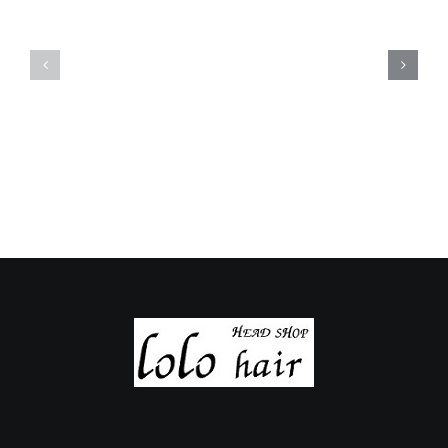
定
定
休
休
日
日
の
の
ご
ご
案
案
内
内