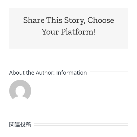
Share This Story, Choose
Your Platform!
About the Author:
Information
8
7
月
月
関連投稿
の
の