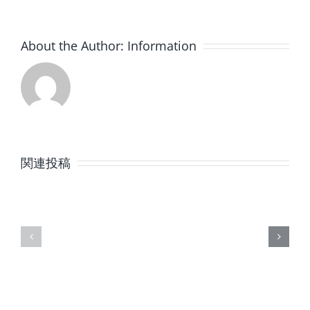
About the Author:
Information
8
7
月
月
関連投稿
の
の
定
定
休
休
日
日
の
の