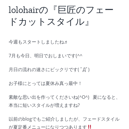
BLOG
lolohairの『巨匠のフェー
ドカットスタイル』
Reservation
今週もスタートしましたね♬
7月も今日、明日でおしまいです(^^ゞ
月日の流れの速さにビックリです( ﾟДﾟ)
お子様にとっては夏休み真っ最中！
素敵な思い出を作ってくださいね(^O^) 夏になると、
本当に短いスタイルが増えますね?
以前のblogでもご紹介しましたが、フェードスタイル
が夏定番メニューになりつつあります