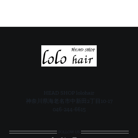
ご
ご
案
案
内
内
HEAD SHOP lolohair
神奈川県海老名市中新田2丁目10-17
046-244-6615
FOLLOW US