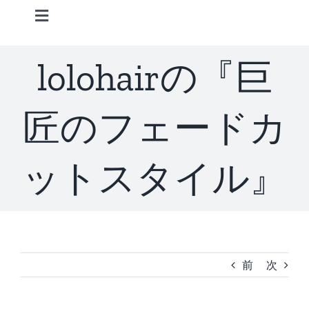
Skip
Toggle
to
Navigation
content
Home
lolohairの『巨
Information
匠のフェードカ
STAFF
ットスタイル』
CONCEPT
MENU
前
次
ACCESS