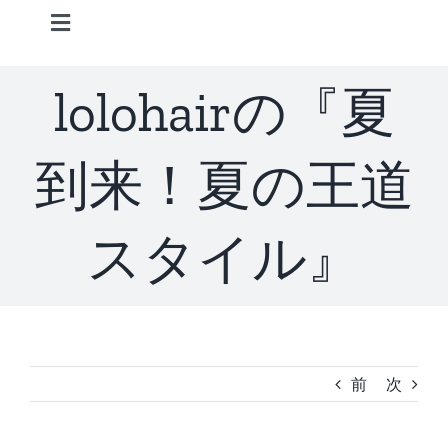
Skip
Toggle
to
Navigation
content
Home
lolohairの『夏
Information
到来！夏の王道
STAFF
スタイル』
CONCEPT
MENU
前
次
ACCESS