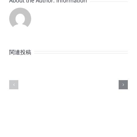
About the Author:
Information
8
7
月
月
関連投稿
の
の
定
定
休
休
日
日
の
の
ご
ご
案
案