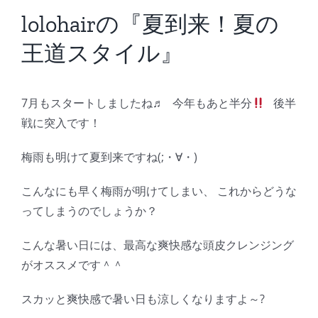
BLOG
lolohairの『夏到来！夏の
王道スタイル』
Reservation
7月もスタートしましたね♬ 今年もあと半分
後半
戦に突入です！
梅雨も明けて夏到来ですね(;・∀・)
こんなにも早く梅雨が明けてしまい、 これからどうな
ってしまうのでしょうか？
こんな暑い日には、最高な爽快感な頭皮クレンジング
がオススメです＾＾
スカッと爽快感で暑い日も涼しくなりますよ～?