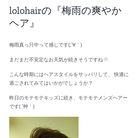
BLOG
lolohairの『梅雨の爽やか
ヘア』
Reservation
梅雨真っ只中って感じです(;´∀｀)
まだまだ不安定なお天気が続きそうですね
こんな時期にはヘアスタイルをサッパリして、 快適に
過ごされてみてはいかがでしょうか？
昨日のモテモテキッズに続き、モテモテメンズヘアー
です( ´艸｀)