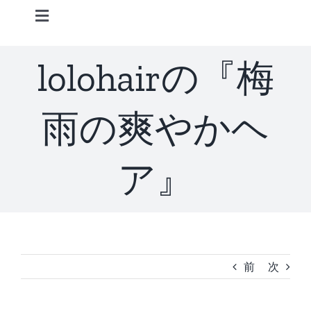
Skip
Toggle
to
Navigation
content
Home
lolohairの『梅
Information
雨の爽やかヘ
STAFF
ア』
CONCEPT
MENU
前
次
ACCESS