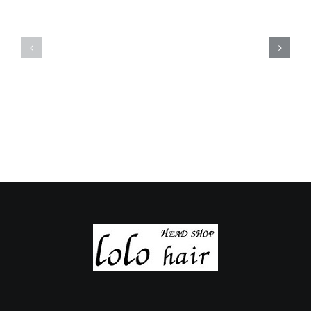
定
定
休
休
日
日
の
の
ご
ご
案
案
内
内