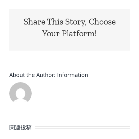
Share This Story, Choose
Your Platform!
About the Author:
Information
8
7
月
月
関連投稿
の
の