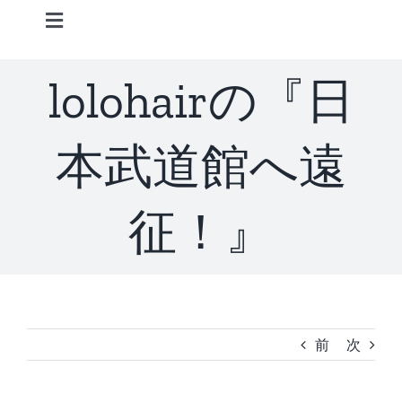
Skip
Toggle
to
Navigation
content
Home
lolohairの『日
Information
本武道館へ遠
STAFF
征！』
CONCEPT
MENU
前
次
ACCESS