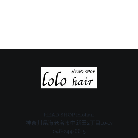
日
日
の
の
ご
ご
案
案
内
内
HEAD SHOP lolohair
神奈川県海老名市中新田2丁目10-17
046-244-6615