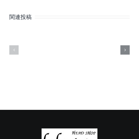
8
7
月
月
関連投稿
の
の
定
定
休
休
日
日
の
の
ご
ご
案
案
内
内