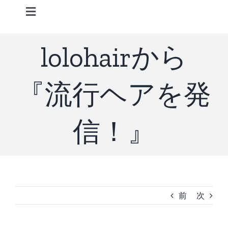
Skip
Toggle
to
Navigation
content
Home
lolohairから
Information
『流行ヘアを発
STAFF
信！』
CONCEPT
MENU
前
次
ACCESS