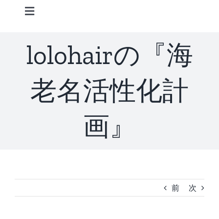
Skip
Toggle
to
Navigation
content
Home
lolohairの『海
Information
老名活性化計
STAFF
画』
CONCEPT
MENU
前
次
ACCESS