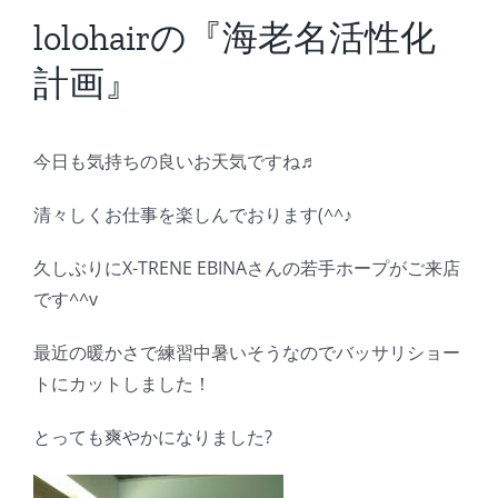
BLOG
lolohairの『海老名活性化
計画』
Reservation
今日も気持ちの良いお天気ですね♬
清々しくお仕事を楽しんでおります(^^♪
久しぶりにX-TRENE EBINAさんの若手ホープがご来店
です^^v
最近の暖かさで練習中暑いそうなのでバッサリショー
トにカットしました！
とっても爽やかになりました?