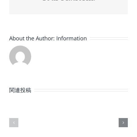
About the Author:
Information
8
7
月
月
関連投稿
の
の
定
定
休
休
日
日