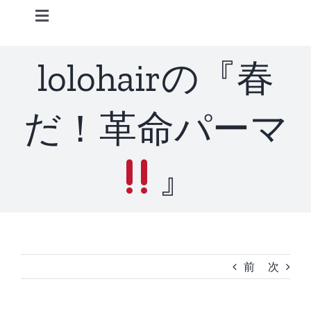
Skip
Toggle
to
Navigation
content
Home
lolohairの『春
Information
だ！革命パーマ
STAFF
』
CONCEPT
MENU
前
次
ACCESS