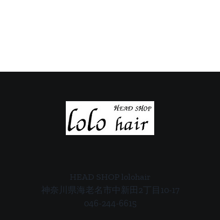
の
の
ご
ご
案
案
内
内
HEAD SHOP lolohair
神奈川県海老名市中新田2丁目10-17
046-244-6615