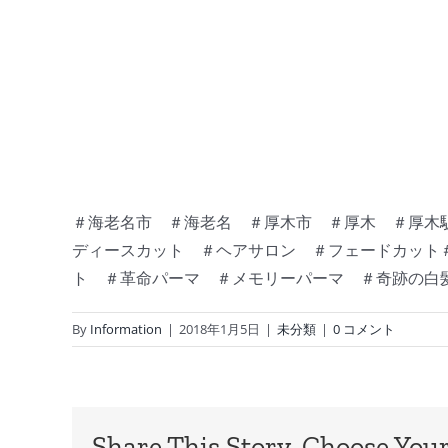
＃海老名市 ＃海老名 ＃厚木市 ＃厚木 ＃厚木駅
ディースカット ＃ヘアサロン ＃フェードカット＃
ト ＃革命パーマ ＃メモリーパーマ ＃奇跡の白
By
Information
|
2018年1月5日
|
未分類
|
0 コメント
Share This Story, Choose Your