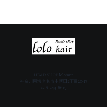
の
の
ご
ご
案
案
内
内
HEAD SHOP lolohair
神奈川県海老名市中新田2丁目10-17
046-244-6615