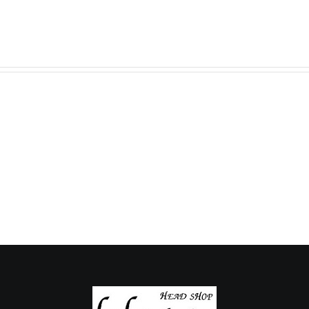
7
6
月
月
の
の
定
定
休
休
日
日
の
の
ご
ご
案
案
内
内