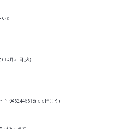
！
さい♫
) 10月31日(火)
62446615(lolo行こう)
合があります。