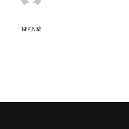
8
月
関連投稿
の
定
休
日
の
ご
案
内