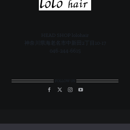
HEAD SHOP lolohair
神奈川県海老名市中新田2丁目10-17
046-244-6615
FOLLOW US
© Copyright 2012 - 2026 | All Rights Reserved | Powered by
UB-TEC